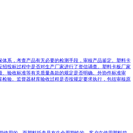
保体系，考查产品有无必要的检测手段，审核产品鉴定。塑料卡
应招投标过程中是否对生产厂家进行了资信诵查。塑料卡板厂家
级、验收标准等有关质量条款的规定是否明确。外协件标准审
库检验。监督器材库验收过程是否按规定要求执行，包括审核原
期使用的。而塑料托盘是有生命周期性的，客户在使用塑料箱