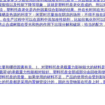
现裂痕以及性能下降等现象，这就是塑料托盘老化造成的。所以
来说，塑料托盘老化是内外因素综合影响的结果。外在长时间在光
暴晒及热源的环境下；闲置时尽量放在阴凉的场所；不得不放在
说，在生产过程中可以在原料中添加改性助剂，比如抗氧化剂可以
防止合成树脂在受光和热的作用下出现分解和破坏；恰当的配方
主要和哪些因素有关。1、对塑料托盘承载重力影响较大的材料
架载荷)的承载重力性能相对较好。塑料托盘全部或部分由回收和
塑料托盘的质量。如果使用的材料不足，产品的使用也会受到影
上的托盘都是采用内置钢管设计的，因此当货物装在托盘上时，