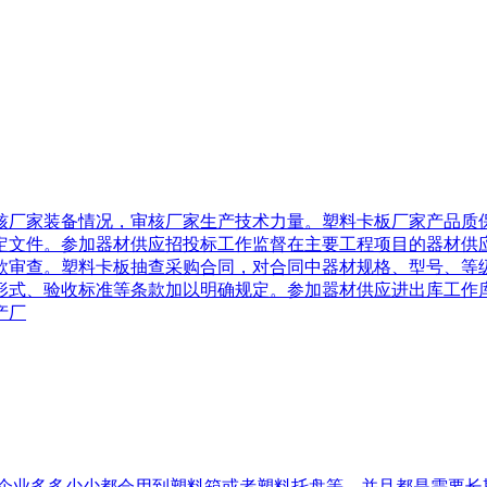
核厂家装备情况，审核厂家生产技术力量。塑料卡板厂家产品质
定文件。参加器材供应招投标工作监督在主要工程项目的器材供
款审查。塑料卡板抽查采购合同，对合同中器材规格、型号、等
形式、验收标准等条款加以明确规定。参加嚣材供应进出库工作
产厂
多企业多多少少都会用到塑料箱或者塑料托盘等，并且都是需要长