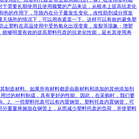
对于需要长期使用且使用频繁的产品来说，从根本上提高抗老化
和热的作用下，导致内在分子量发生变化，改性助剂成分挥发
露天场所的情况下，可以用布遮盖一下。这样可以有效的避免塑
防止塑料在高温使用中受热氧化出现变黄，发裂等现象；增塑
，能够明显有效的提高塑料托盘的抗老化性能，延长其使用寿
是其制造材料。如果所有材料都是由新材料和添加的其他添加剂
使用过的材料制成，具有更好的性能。因此，在采购时，我们要
响。2、一些塑料托盘可以有内置钢管。塑料托盘内置钢管，可
部分重量将施加在钢管上，从而减少塑料托盘的负荷，并使塑料